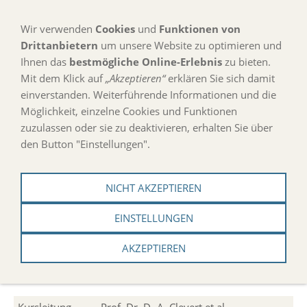
Wir verwenden
Cookies
und
Funktionen von
Drittanbietern
um unsere Website zu optimieren und
Ihnen das
bestmögliche Online-Erlebnis
zu bieten.
Mit dem Klick auf
„Akzeptieren“
erklären Sie sich damit
Navigation einblenden
einverstanden. Weiterführende Informationen und die
Möglichkeit, einzelne Cookies und Funktionen
zuzulassen oder sie zu deaktivieren, erhalten Sie über
Schilddrüse
den Button "Einstellungen".
NICHT AKZEPTIEREN
Refresherkurs
EINSTELLUNGEN
DEGUM-zertifiziert als Refresherkurs
AKZEPTIEREN
Voraussichtlich 8 CME-Punkte (Bayerische
Landesärztekammer)